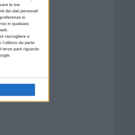
icare le tue
ne,
ti dei dati personali
 preferenze si
nso in qualsiasi
 web.
uò raccogliere e
 l’utilizzo da parte
i terze parti riguardo
Google.