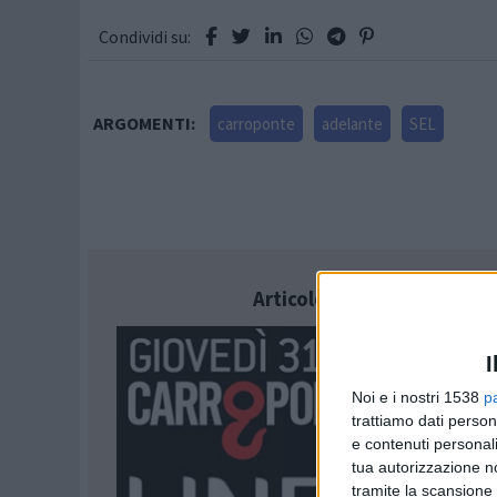
Condividi su:
ARGOMENTI:
carroponte
adelante
SEL
Articolo successivo
I
Noi e i nostri 1538
p
trattiamo dati person
e contenuti personali
tua autorizzazione no
tramite la scansione 