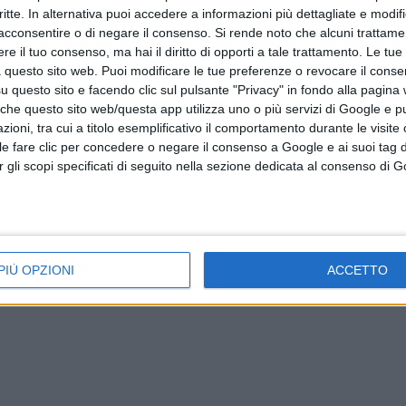
critte. In alternativa puoi accedere a informazioni più dettagliate e modif
Festa Adelante 31 luglio: Post Comunicazio
acconsentire o di negare il consenso.
Si rende noto che alcuni trattamen
istruzioni, società e immagine pubblica.
e il tuo consenso, ma hai il diritto di opporti a tale trattamento. Le tue
 questo sito web. Puoi modificare le tue preferenze o revocare il conse
questo sito e facendo clic sul pulsante "Privacy" in fondo alla pagina
 che questo sito web/questa app utilizza uno o più servizi di Google e p
oni, tra cui a titolo esemplificativo il comportamento durante le visite o
ile fare clic per concedere o negare il consenso a Google e ai suoi tag d
per gli scopi specificati di seguito nella sezione dedicata al consenso di 
PIÙ OPZIONI
ACCETTO