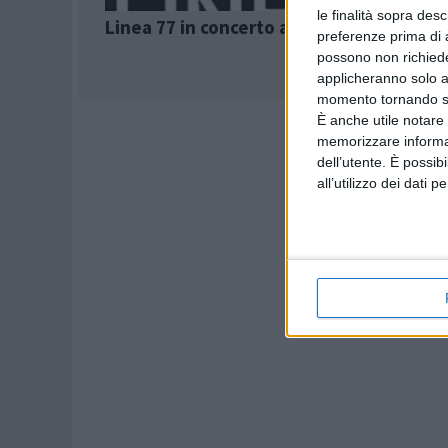
le finalità sopra des
Linea 77 in concerto al Carroponte
preferenze prima di 
possono non richieder
applicheranno solo a
momento tornando su 
È anche utile notare
memorizzare informazi
dell’utente. È possib
all’utilizzo dei dati 