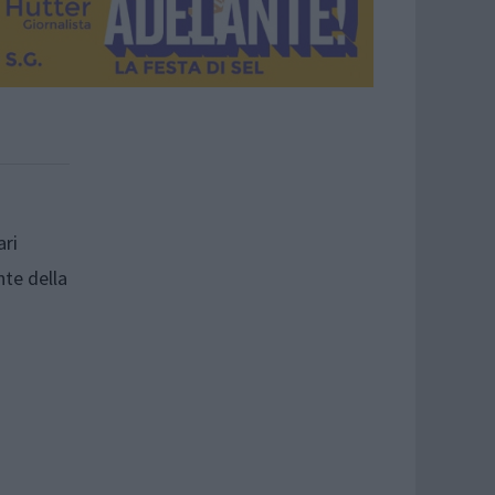
ari
nte della