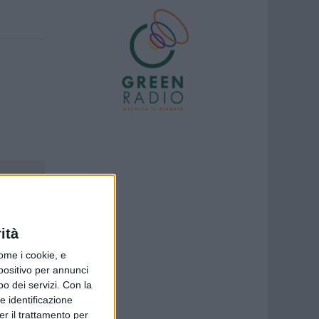
ità
ome i cookie, e
spositivo per annunci
o dei servizi.
Con la
e identificazione
er il trattamento per