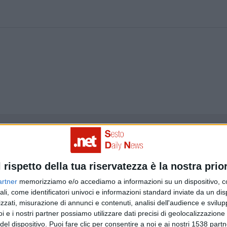
Articolo precedente
l rispetto della tua riservatezza è la nostra prior
artner
memorizziamo e/o accediamo a informazioni su un dispositivo, c
ali, come identificatori univoci e informazioni standard inviate da un di
zzati, misurazione di annunci e contenuti, analisi dell'audience e svilupp
i e i nostri partner possiamo utilizzare dati precisi di geolocalizzazione 
del dispositivo. Puoi fare clic per consentire a noi e ai nostri 1538 partn