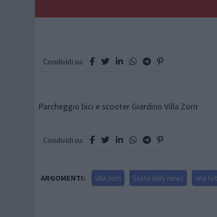
Condividi su:
Parcheggio bici e scooter Giardino Villa Zorn
Condividi su:
ARGOMENTI:
villa zorn
Sesto daily news
una fot