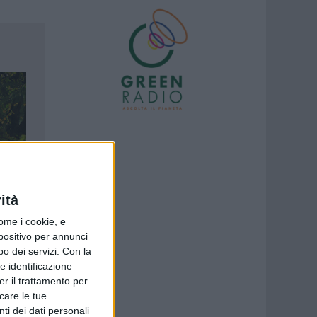
rea
ità
ome i cookie, e
spositivo per annunci
o dei servizi.
Con la
e identificazione
er il trattamento per
icare le tue
ti dei dati personali