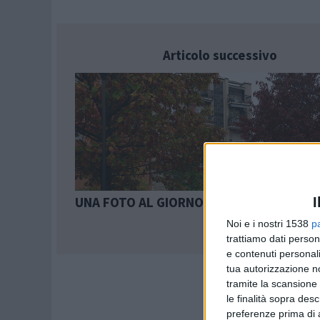
Articolo successivo
UNA FOTO AL GIORNO: Giardino Corridon
I
Noi e i nostri 1538
p
trattiamo dati person
e contenuti personali
tua autorizzazione no
tramite la scansione 
le finalità sopra des
preferenze prima di 