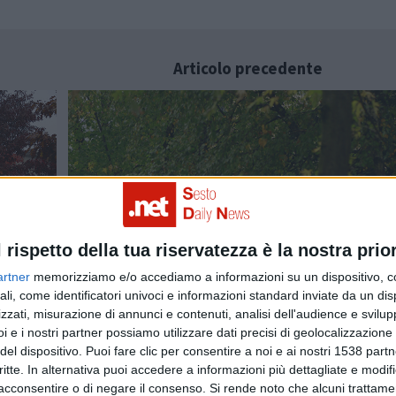
Articolo precedente
i
UNA FOTO AL GIORNO: Giardino Bazzega - A
l rispetto della tua riservatezza è la nostra prior
Giochi
artner
memorizziamo e/o accediamo a informazioni su un dispositivo, c
ali, come identificatori univoci e informazioni standard inviate da un di
zzati, misurazione di annunci e contenuti, analisi dell'audience e svilupp
i e i nostri partner possiamo utilizzare dati precisi di geolocalizzazione 
del dispositivo. Puoi fare clic per consentire a noi e ai nostri 1538 partn
critte. In alternativa puoi accedere a informazioni più dettagliate e modif
acconsentire o di negare il consenso.
Si rende noto che alcuni trattamen