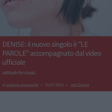
DENISE: il nuovo singolo è "LE
PAROLE" accompagnato dal video
ufficiale
attitude for music
antonio giovanditti
•
15/07/2022
•
.net Online