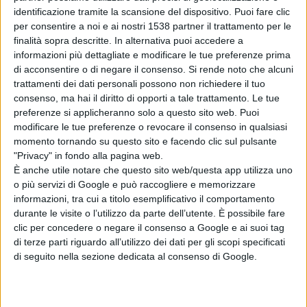
identificazione tramite la scansione del dispositivo. Puoi fare clic
per consentire a noi e ai nostri 1538 partner il trattamento per le
finalità sopra descritte. In alternativa puoi accedere a
informazioni più dettagliate e modificare le tue preferenze prima
di acconsentire o di negare il consenso.
Si rende noto che alcuni
trattamenti dei dati personali possono non richiedere il tuo
consenso, ma hai il diritto di opporti a tale trattamento. Le tue
preferenze si applicheranno solo a questo sito web. Puoi
modificare le tue preferenze o revocare il consenso in qualsiasi
momento tornando su questo sito e facendo clic sul pulsante
"Privacy" in fondo alla pagina web.
È anche utile notare che questo sito web/questa app utilizza uno
UNA FOTO AL GIORNO: A passeggio per Sesto San
o più servizi di Google e può raccogliere e memorizzare
informazioni, tra cui a titolo esemplificativo il comportamento
Giovanni
durante le visite o l’utilizzo da parte dell’utente. È possibile fare
clic per concedere o negare il consenso a Google e ai suoi tag
di terze parti riguardo all’utilizzo dei dati per gli scopi specificati
di seguito nella sezione dedicata al consenso di Google.
Articolo precedente