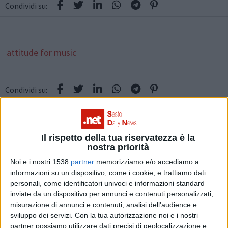
Condividi su:
attitude for music
Condividi su:
ARGOMENTI:
Attitude for Music
Il rispetto della tua riservatezza è la
nostra priorità
Noi e i nostri 1538
partner
memorizziamo e/o accediamo a
informazioni su un dispositivo, come i cookie, e trattiamo dati
personali, come identificatori univoci e informazioni standard
inviate da un dispositivo per annunci e contenuti personalizzati,
misurazione di annunci e contenuti, analisi dell'audience e
sviluppo dei servizi.
Con la tua autorizzazione noi e i nostri
Articolo successivo
partner possiamo utilizzare dati precisi di geolocalizzazione e