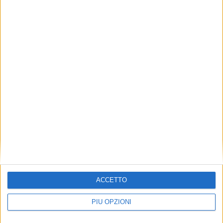
Bruce Soord: il 15 maggio esce "Ghosts In
The Park"
.NET ONLINE
ACCETTO
PIÙ OPZIONI