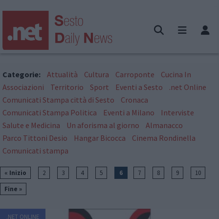
Categorie:
Attualità
Cultura
Carroponte
Cucina In
Associazioni
Territorio
Sport
Eventi a Sesto
.net Online
Comunicati Stampa città di Sesto
Cronaca
Comunicati Stampa Politica
Eventi a Milano
Interviste
Salute e Medicina
Un aforisma al giorno
Almanacco
Parco Tittoni Desio
Hangar Bicocca
Cinema Rondinella
Comunicati stampa
« Inizio
2
3
4
5
6
7
8
9
10
Fine »
.NET ONLINE