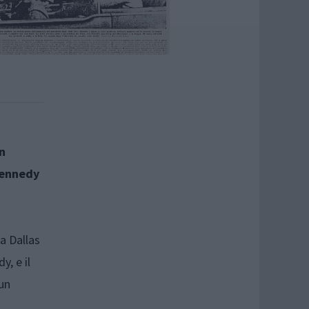
n
 Kennedy
a Dallas
, e il
un