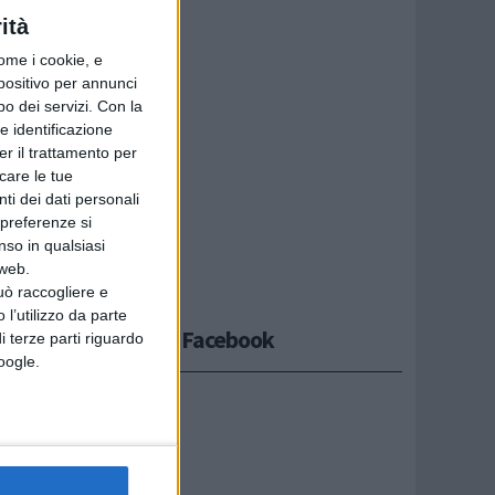
ità
à
ome i cookie, e
enti
spositivo per annunci
o dei servizi.
Con la
e identificazione
er il trattamento per
uovi e
icare le tue
ti dei dati personali
inio di
 preferenze si
soltanto
nso in qualsiasi
 web.
uò raccogliere e
 l’utilizzo da parte
Seguici su Facebook
i terze parti riguardo
Google.