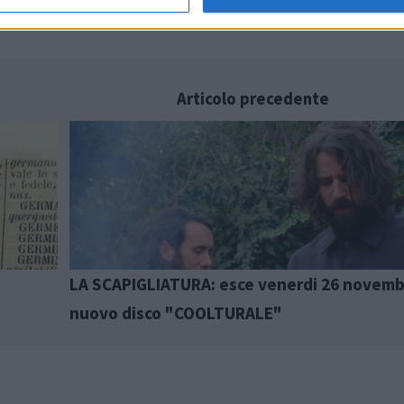
Articolo precedente
LA SCAPIGLIATURA: esce venerdi 26 novembr
nuovo disco "COOLTURALE"