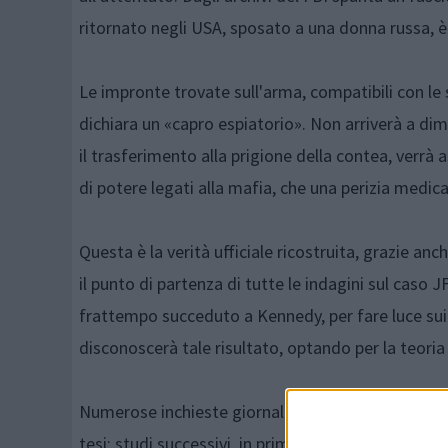
ritornato negli USA, sposato a una donna russa, 
Le impronte trovate sull'arma, compatibili con le
dichiara un «capro espiatorio». Non arriverà a dim
il trasferimento alla prigione della contea, verrà
di potere legati alla mafia, che una perizia medica
Questa è la verità ufficiale ricostruita, grazie a
il punto di partenza di tutte le indagini sul caso
frattempo succeduto a Kennedy, per fare luce sui f
disconoscerà tale risultato, optando per la teori
Numerose inchieste giornalistiche, la più autorevo
tesi; studi successivi, in primis quello della Un