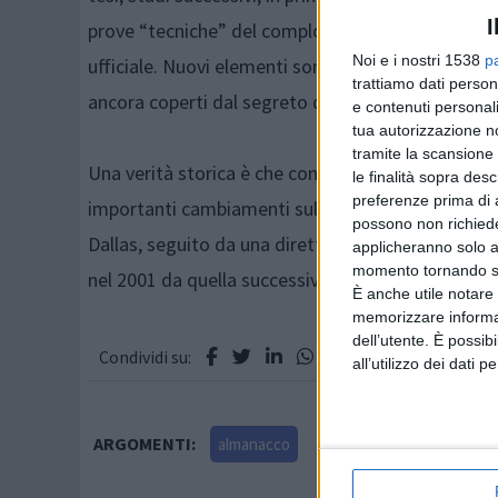
I
prove “tecniche” del complotto, non riuscendo tut
Noi e i nostri 1538
p
ufficiale. Nuovi elementi sono emersi nell'ottobre
trattiamo dati person
ancora coperti dal segreto di Stato.
e contenuti personali
tua autorizzazione no
tramite la scansione 
Una verità storica è che con la morte di Kennedy, l
le finalità sopra des
preferenze prima di 
importanti cambiamenti sul piano della politica est
possono non richieder
Dallas, seguito da una diretta non-stop per quattr
applicheranno solo a
momento tornando su 
nel 2001 da quella successiva all'attacco terrorist
È anche utile notare
memorizzare informazi
dell’utente. È possib
Condividi su:
all’utilizzo dei dati 
ARGOMENTI:
almanacco