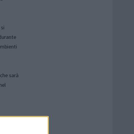
si
 durante
ambienti
(che sarà
nel
uesta
parte le