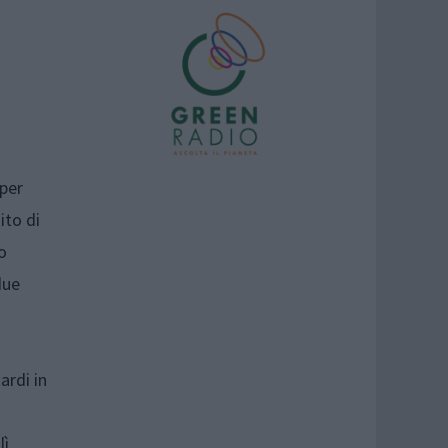
 per
ito di
o
due
ardi in
lì