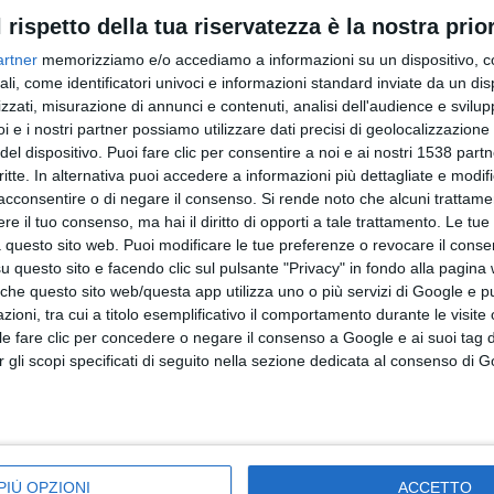
l rispetto della tua riservatezza è la nostra prior
tavia a sgomberare il campo da sospetti e dubbi sulla verit
artner
memorizziamo e/o accediamo a informazioni su un dispositivo, c
 del 2017, quando sono diventati pubblici quasi tutti i docum
ali, come identificatori univoci e informazioni standard inviate da un di
zzati, misurazione di annunci e contenuti, analisi dell'audience e svilupp
i e i nostri partner possiamo utilizzare dati precisi di geolocalizzazione 
del dispositivo. Puoi fare clic per consentire a noi e ai nostri 1538 partn
a cui rielezione era data per certa, si chiuderà un'epoca di n
critte. In alternativa puoi accedere a informazioni più dettagliate e modif
acconsentire o di negare il consenso.
Si rende noto che alcuni trattamen
era e di quella interna. Dal punto di vista mediatico l'assass
e il tuo consenso, ma hai il diritto di opporti a tale trattamento. Le tue
o giorni, segnò un primato nella storia televisiva, superato 
 questo sito web. Puoi modificare le tue preferenze o revocare il conse
questo sito e facendo clic sul pulsante "Privacy" in fondo alla pagina
ico alle Torri gemelle di New York.
 che questo sito web/questa app utilizza uno o più servizi di Google e p
oni, tra cui a titolo esemplificativo il comportamento durante le visite o
ile fare clic per concedere o negare il consenso a Google e ai suoi tag d
per gli scopi specificati di seguito nella sezione dedicata al consenso di 
PIÙ OPZIONI
ACCETTO