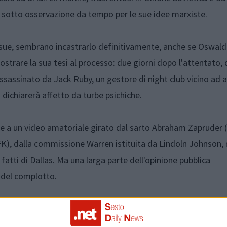
è sotto osservazione da tempo per le sue idee marxiste.
 sue, sembrano incastrarlo definitivamente, anche se Oswald 
ostrare la sua tesi al processo: due giorni dopo l'attentato,
 assassinato da Jack Ruby, un gestore di night club vicino ad 
 dichiarerà affetto da turbe psichiche.
nche a un video amatoriale girato dal sarto Abraham Zapruder 
 JFK), dalla commissione Warren istituita da Lindoln Johnson, 
atti di Dallas. Ma una larga parte dell'opinione pubblica
a del complotto.
le delle quali è del cronista Chris Plumley, suffragheranno q
ited States National Academy of Sciences smonteranno in gran 