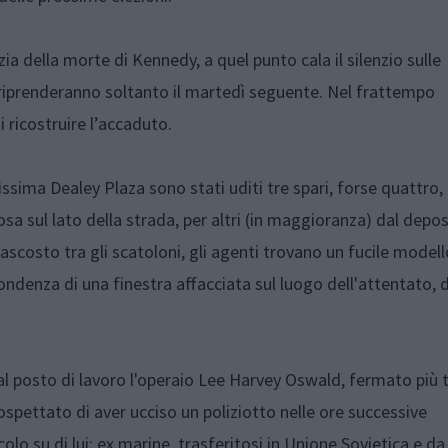
ia della morte di Kennedy, a quel punto cala il silenzio sulle
e riprenderanno soltanto il martedì seguente. Nel frattempo
 ricostruire l’accaduto.
issima Dealey Plaza sono stati uditi tre spari, forse quattro,
sa sul lato della strada, per altri (in maggioranza) dal depos
 nascosto tra gli scatoloni, gli agenti trovano un fucile modell
pondenza di una finestra affacciata sul luogo dell'attentato, 
l posto di lavoro l'operaio Lee Harvey Oswald, fermato più t
spettato di aver ucciso un poliziotto nelle ore successive
olo su di lui: ex marine, trasferitosi in Unione Sovietica e da 