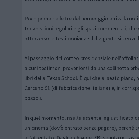
Poco prima delle tre del pomeriggio arriva la notiz
trasmissioni regolari e gli spazi commerciali, ch
attraverso le testimonianze della gente si cerca di
Al passaggio del corteo presidenziale nell'affollat
alcuni testimoni provenienti da una collinetta erbo
libri della Texas School. È qui che al sesto piano,
Carcano 91 (di fabbricazione italiana) e, in corris
bossoli.
In quel momento, risulta assente ingiustificato da
un cinema (dov'è entrato senza pagare), perché so
all'attentato. Dagli archivi del FBI spunta un fascic