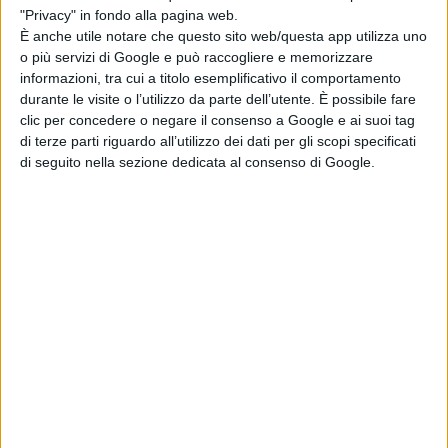
chiaro su TV8. La pay-tv di Comcast non cederà dunque i
"Privacy" in fondo alla pagina web.
diritti della sfida ad un’altra emittente, ma come
È anche utile notare che questo sito web/questa app utilizza uno
o più servizi di Google e può raccogliere e memorizzare
accaduto per la semifinale di ritorno Inter-Barcellona
informazioni, tra cui a titolo esemplificativo il comportamento
durante le visite o l’utilizzo da parte dell’utente. È possibile fare
aprirà le porte del big match al suo canale in chiaro (al
clic per concedere o negare il consenso a Google e ai suoi tag
canale numero 8 del digitale terrestre).
di terze parti riguardo all’utilizzo dei dati per gli scopi specificati
di seguito nella sezione dedicata al consenso di Google.
Nel 2022/23 il Comune di Milano, guidato sempre dal
sindaco Giuseppe Sala, aveva dato il via libera per aprire
San Siro, a pagamento, e trasmettere la finale di
Champions fra Inter e Manchester City sui maxischermi
posti in mezzo al campo con i tifosi nerazzurri seduti
regolarmente sugli spalti di metà Meazza più il parterre
sul terreno di gioco.