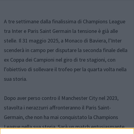
A tre settimane dalla finalissima di Champions League
tra Inter e Paris Saint Germain la tensione è già alle
stelle. Il 31 maggio 2025, a Monaco di Baviera, l’Inter
scenderà in campo per disputare la seconda finale della
ex Coppa dei Campioni nel giro di tre stagioni, con
l’obiettivo di sollevare il trofeo per la quarta volta nella
sua storia.
Dopo aver perso contro il Manchester City nel 2023,
stavolta i nerazzurri affronteranno il Paris Saint-
Germain, che non ha mai conquistato la Champions
League nella sua storia. Sarà un match entusiasmante,