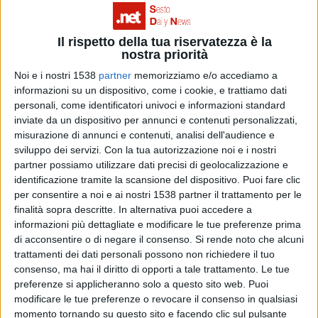
per due formazioni che hanno portato a termine un
percorso arduo, e che tutti i tifosi potranno seguire
Il rispetto della tua riservatezza è la
gratuitamente in tv (grazie alle normative AgCom).
nostra priorità
Accadde infatti anche nel 2022/23, quando a
Noi e i nostri 1538
partner
memorizziamo e/o accediamo a
informazioni su un dispositivo, come i cookie, e trattiamo dati
raggiungere le semifinali di Champions furono Inter e
personali, come identificatori univoci e informazioni standard
Milan, con i nerazzurri che furono poi protagonisti in
inviate da un dispositivo per annunci e contenuti personalizzati,
misurazione di annunci e contenuti, analisi dell'audience e
finale contro il Manchester City. Tuttavia, in quella
sviluppo dei servizi.
Con la tua autorizzazione noi e i nostri
stagione i diritti di trasmissione dell’ultimo atto erano
partner possiamo utilizzare dati precisi di geolocalizzazione e
identificazione tramite la scansione del dispositivo. Puoi fare clic
anche nelle mani di Mediaset per la trasmissione in
per consentire a noi e ai nostri 1538 partner il trattamento per le
chiaro su Canale 5, a prescindere dalle squadre
finalità sopra descritte. In alternativa puoi accedere a
informazioni più dettagliate e modificare le tue preferenze prima
partecipanti.
di acconsentire o di negare il consenso.
Si rende noto che alcuni
trattamenti dei dati personali possono non richiedere il tuo
consenso, ma hai il diritto di opporti a tale trattamento. Le tue
Secondo quanto appreso da Calcio e Finanza, Sky ha
preferenze si applicheranno solo a questo sito web. Puoi
infatti deciso di trasmettere l’incontro in diretta in
modificare le tue preferenze o revocare il consenso in qualsiasi
momento tornando su questo sito e facendo clic sul pulsante