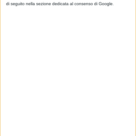
di seguito nella sezione dedicata al consenso di Google.
Articolo successivo
GEAS BASKET: Federica Merisio ritorna tra le fila
rossonere
Articolo precedente