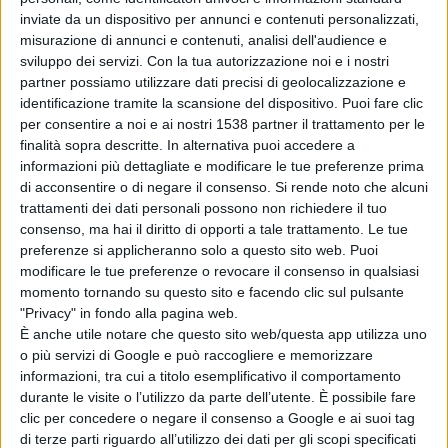
lavoro e, in special modo, per gli orari notturni, luoghi di
inviate da un dispositivo per annunci e contenuti personalizzati,
ristoro per bisogni fisiologici da collocare presso i centri
misurazione di annunci e contenuti, analisi dell'audience e
sviluppo dei servizi.
Con la tua autorizzazione noi e i nostri
linea e ai capolinea, aumenti salariali”.
partner possiamo utilizzare dati precisi di geolocalizzazione e
identificazione tramite la scansione del dispositivo. Puoi fare clic
per consentire a noi e ai nostri 1538 partner il trattamento per le
finalità sopra descritte. In alternativa puoi accedere a
informazioni più dettagliate e modificare le tue preferenze prima
di acconsentire o di negare il consenso.
Si rende noto che alcuni
Condividi su:
trattamenti dei dati personali possono non richiedere il tuo
consenso, ma hai il diritto di opporti a tale trattamento. Le tue
preferenze si applicheranno solo a questo sito web. Puoi
modificare le tue preferenze o revocare il consenso in qualsiasi
ARGOMENTI:
sciopero
momento tornando su questo sito e facendo clic sul pulsante
"Privacy" in fondo alla pagina web.
È anche utile notare che questo sito web/questa app utilizza uno
o più servizi di Google e può raccogliere e memorizzare
informazioni, tra cui a titolo esemplificativo il comportamento
durante le visite o l’utilizzo da parte dell’utente. È possibile fare
clic per concedere o negare il consenso a Google e ai suoi tag
di terze parti riguardo all’utilizzo dei dati per gli scopi specificati