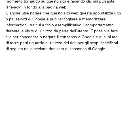
momento tornando su questo sito e facendo clic sul pulsante
"Privacy" in fondo alla pagina web.
È anche utile notare che questo sito web/questa app utilizza uno
maggio
M
m
G
V
S
D
L
M
m
G
V
S
D
L
o più servizi di Google e può raccogliere e memorizzare
informazioni, tra cui a titolo esemplificativo il comportamento
durante le visite o l’utilizzo da parte dell’utente. È possibile fare
clic per concedere o negare il consenso a Google e ai suoi tag
giugno
V
S
D
L
M
m
G
V
S
D
L
M
m
G
V
di terze parti riguardo all’utilizzo dei dati per gli scopi specificati
di seguito nella sezione dedicata al consenso di Google.
luglio
D
L
M
m
G
V
S
D
L
M
m
G
V
S
agosto
m
G
V
S
D
L
M
m
G
V
S
D
L
M
settembre
S
D
L
M
m
G
V
S
D
L
M
m
G
V
S