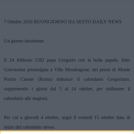
7 Ottobre 2016 BUONGIORNO DA SESTO DAILY NEWS
Un giorno inesistente
Il 24 febbraio 1582 papa Gregorio con la bolla papale, Inter
Gravissima promulgata a Villa Mondragone, nei pressi di Monte
Porzio Catone (Roma) istituisce il calendario Gregoriano,
sopprimendo i giorni dal 5 al 14 ottobre, per riallineare il
calendario alle stagioni.
Per cui a giovedì 4 ottobre, seguì il venerdì 15 ottobre data di
inizio del calendario stesso.