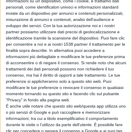
informazioni su un dispositivo, come i cookie, e trattiamo dati
L’osservatorio di SosTariffe.it, infatti, ha
analizzato il
personali, come identificatori univoci e informazioni standard
inviate da un dispositivo per annunci e contenuti personalizzati,
consumo in standby degli elettrodomestici più
misurazione di annunci e contenuti, analisi dell'audience e
diffusi
in casa e ha stimato
quanto si risparmierebbe
sviluppo dei servizi.
Con la tua autorizzazione noi e i nostri
partner possiamo utilizzare dati precisi di geolocalizzazione e
spegnendo definitivamente tali dispositivi
durante
identificazione tramite la scansione del dispositivo. Puoi fare clic
un soggiorno fuori casa (i costi sono riferiti a
per consentire a noi e ai nostri 1538 partner il trattamento per le
finalità sopra descritte. In alternativa puoi accedere a
un’ipotetica vacanza di un mese effettuata ad agosto
informazioni più dettagliate e modificare le tue preferenze prima
2017).
di acconsentire o di negare il consenso.
Si rende noto che alcuni
trattamenti dei dati personali possono non richiedere il tuo
consenso, ma hai il diritto di opporti a tale trattamento. Le tue
Lo studio è stato condotto grazie allo strumento
preferenze si applicheranno solo a questo sito web. Puoi
modificare le tue preferenze o revocare il consenso in qualsiasi
messo a disposizione da SosTariffe.it e utile a
momento tornando su questo sito e facendo clic sul pulsante
confrontare tutte le migliori offerte per l’
energia
"Privacy" in fondo alla pagina web.
È anche utile notare che questo sito web/questa app utilizza uno
elettrica
del mercato libero:
o più servizi di Google e può raccogliere e memorizzare
https://www.sostariffe.it/energia-elettrica/
informazioni, tra cui a titolo esemplificativo il comportamento
durante le visite o l’utilizzo da parte dell’utente. È possibile fare
clic per concedere o negare il consenso a Google e ai suoi tag