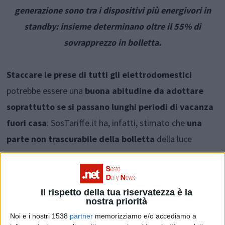
generazione sono tra i dispositivi più energivori in
standby: insieme determinano oltre il 55% di
sovrapprezzo in bolletta.
Staccare le prese di tutti gli elettrodomestici
potrebbe essere una
buona abitudine da adottare
soprattutto se si passano lunghi periodi di vacanza
fuori casa
: SosTariffe.it ha, infatti, stimato che
una
parte non trascurabile della bolletta
della luce
potrebbe essere destinata ad
alimentare tutti quegli
elettrodomestici che lasciamo in standby
(ovvero
con la lucina rossa che indica che l’apparecchio è spento)
Il rispetto della tua riservatezza è la
nostra priorità
anche quando ci troviamo in vacanza fuori casa.
Noi e i nostri 1538
partner
memorizziamo e/o accediamo a