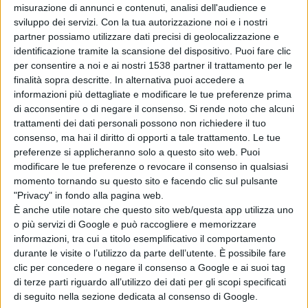
Condividi su:
misurazione di annunci e contenuti, analisi dell'audience e
sviluppo dei servizi.
Con la tua autorizzazione noi e i nostri
partner possiamo utilizzare dati precisi di geolocalizzazione e
identificazione tramite la scansione del dispositivo. Puoi fare clic
ARGOMENTI:
parco tittoni
per consentire a noi e ai nostri 1538 partner il trattamento per le
finalità sopra descritte. In alternativa puoi accedere a
informazioni più dettagliate e modificare le tue preferenze prima
di acconsentire o di negare il consenso.
Si rende noto che alcuni
trattamenti dei dati personali possono non richiedere il tuo
consenso, ma hai il diritto di opporti a tale trattamento. Le tue
preferenze si applicheranno solo a questo sito web. Puoi
modificare le tue preferenze o revocare il consenso in qualsiasi
momento tornando su questo sito e facendo clic sul pulsante
Articolo successivo
"Privacy" in fondo alla pagina web.
È anche utile notare che questo sito web/questa app utilizza uno
o più servizi di Google e può raccogliere e memorizzare
informazioni, tra cui a titolo esemplificativo il comportamento
durante le visite o l’utilizzo da parte dell’utente. È possibile fare
clic per concedere o negare il consenso a Google e ai suoi tag
di terze parti riguardo all’utilizzo dei dati per gli scopi specificati
di seguito nella sezione dedicata al consenso di Google.