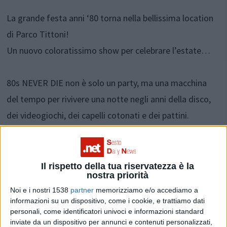
La grande festa anni ‘80 torna nella bellissima location
di Parco Tittoni!
Un nuovo coloratissimo show per celebrare l’estate…
80s NEVER DIE non è solo un party, ma una macchina
del tempo per rivivere una notte negli anni della disco,
dei videogiochi, dei capelli cotonati e dei pattini.
Un tuffo nel passato per ballare, cantare e sognare la
magica atmosfera del decennio più colorato di sempre.
Il rispetto della tua riservatezza è la
nostra priorità
Noi e i nostri 1538
partner
memorizziamo e/o accediamo a
informazioni su un dispositivo, come i cookie, e trattiamo dati
personali, come identificatori univoci e informazioni standard
inviate da un dispositivo per annunci e contenuti personalizzati,