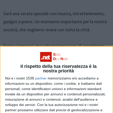
Sarà una serata speciale con musica, intrattenimento,
gadget e premi. Un momento importante per la nostra
società, che vogliamo vivere con tutta la città.
Sesto siamo noi, ma solo insieme a voi. Vi aspettiamo
Il rispetto della tua riservatezza è la
nostra priorità
Condividi su:
Noi e i nostri 1538
partner
memorizziamo e/o accediamo a
informazioni su un dispositivo, come i cookie, e trattiamo dati
personali, come identificatori univoci e informazioni standard
ARGOMENTI:
sesto san giovanni
PRO SESTO
inviate da un dispositivo per annunci e contenuti personalizzati,
misurazione di annunci e contenuti, analisi dell'audience e
sviluppo dei servizi.
Con la tua autorizzazione noi e i nostri
partner possiamo utilizzare dati precisi di geolocalizzazione e