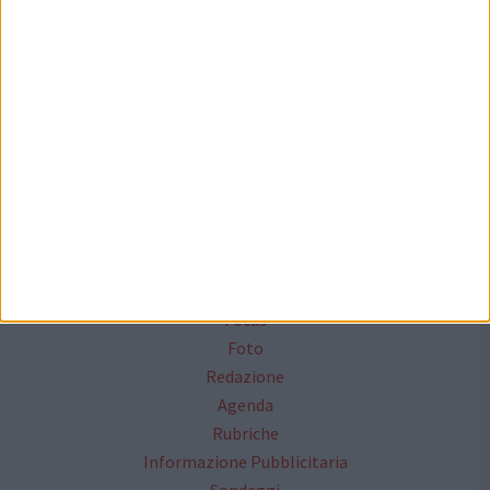
Seguici su Facebook
Mappa del sito
News
Focus
Foto
Redazione
Agenda
Rubriche
Informazione Pubblicitaria