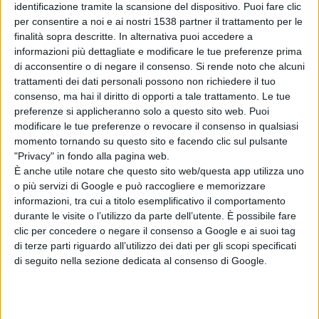
identificazione tramite la scansione del dispositivo. Puoi fare clic
per consentire a noi e ai nostri 1538 partner il trattamento per le
finalità sopra descritte. In alternativa puoi accedere a
informazioni più dettagliate e modificare le tue preferenze prima
di acconsentire o di negare il consenso.
Si rende noto che alcuni
Articolo successivo
trattamenti dei dati personali possono non richiedere il tuo
consenso, ma hai il diritto di opporti a tale trattamento. Le tue
Pro Sesto: coppa Italia amara per i biancocelesti
preferenze si applicheranno solo a questo sito web. Puoi
che perdono contro la Folgore Caratese
modificare le tue preferenze o revocare il consenso in qualsiasi
momento tornando su questo sito e facendo clic sul pulsante
"Privacy" in fondo alla pagina web.
È anche utile notare che questo sito web/questa app utilizza uno
Articolo precedente
o più servizi di Google e può raccogliere e memorizzare
informazioni, tra cui a titolo esemplificativo il comportamento
durante le visite o l’utilizzo da parte dell’utente. È possibile fare
clic per concedere o negare il consenso a Google e ai suoi tag
di terze parti riguardo all’utilizzo dei dati per gli scopi specificati
di seguito nella sezione dedicata al consenso di Google.