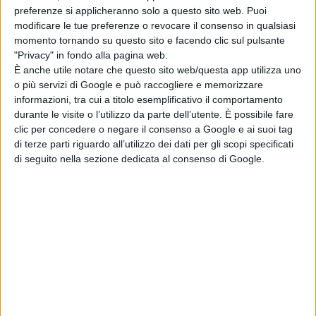
preferenze si applicheranno solo a questo sito web. Puoi
Marco Albino Ferrari, inizia a collaborare con riviste
modificare le tue preferenze o revocare il consenso in qualsiasi
specializzate nel settore della montagna dai primi anni
momento tornando su questo sito e facendo clic sul pulsante
"Privacy" in fondo alla pagina web.
Novanta, dopo aver praticato alpinismo (soprattutto sul
È anche utile notare che questo sito web/questa app utilizza uno
Monte Bianco: Pilone Centrale del Frêney, Grandes
o più servizi di Google e può raccogliere e memorizzare
informazioni, tra cui a titolo esemplificativo il comportamento
Jorasses, Drus, Grandes Capucin…). Nel 1992 è assunto
durante le visite o l’utilizzo da parte dell’utente. È possibile fare
dalla rivista Alp come redattore, e nel 1998 diventa
clic per concedere o negare il consenso a Google e ai suoi tag
di terze parti riguardo all’utilizzo dei dati per gli scopi specificati
direttore responsabile della testata.
di seguito nella sezione dedicata al consenso di Google.
Abbandonato l’alpinismo, si dedica a viaggi in luoghi
esotici per realizzare reportage che sono pubblicati su
settimanali: Il Venerdì, Panorama, Diario della
Settimana. Negli anni Novanta scrive sceneggiature e
testi per la Radio Svizzera e cura la collana “I Licheni”
per Vivalda Editori. E dalla fine degli anni Novanta inizia