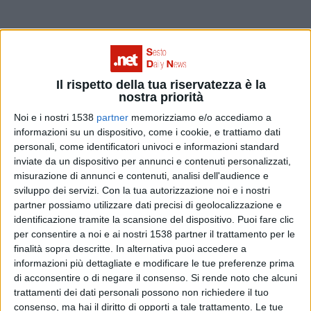
Al termine della passeggiata, dopo un aperitivo in KoA’,
l’autore prosegue un momento di conversazione
all’interno di Oxy.gen.
Il rispetto della tua riservatezza è la
nostra priorità
Inaugura questo ciclo di camminate peripatetiche
Noi e i nostri 1538
partner
memorizziamo e/o accediamo a
l’incontro del 11 aprile con
Marco Albino Ferrari
,
informazioni su un dispositivo, come i cookie, e trattiamo dati
scrittore e giornalista, direttore della Rivista Meridiani
personali, come identificatori univoci e informazioni standard
inviate da un dispositivo per annunci e contenuti personalizzati,
Montagne, e
Cristina Palomba
, editor, curatrice della
misurazione di annunci e contenuti, analisi dell'audience e
sviluppo dei servizi.
Con la tua autorizzazione noi e i nostri
collana Passi per la casa editrice Ponte alle Grazie.
partner possiamo utilizzare dati precisi di geolocalizzazione e
identificazione tramite la scansione del dispositivo. Puoi fare clic
per consentire a noi e ai nostri 1538 partner il trattamento per le
L’incontro, dal titolo Vivere la Wilderness, propone
finalità sopra descritte. In alternativa puoi accedere a
riflessioni e letture sulla natura selvaggia,
informazioni più dettagliate e modificare le tue preferenze prima
di acconsentire o di negare il consenso.
Si rende noto che alcuni
accompagnate da musica dal vivo con Paolo Pavesi alla
trattamenti dei dati personali possono non richiedere il tuo
voce, chitarra e banjo e Rocco Rovere alle percussioni.
consenso, ma hai il diritto di opporti a tale trattamento. Le tue