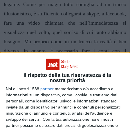
legame. Come per magia tutto somiglia ad un trucco
illusionistico, è sufficiente collegarsi a skype, a facebook,
fare una video chiamata che nell’immediatezza si
visualizza quel volto, quel sorriso di cui tanto abbiamo
bisogno. Ma proprio come in un trucco la realtà è ben
diversa, in quanto, è necessario fare i conti con il
bagaglio di intoppi, omissioni, scarnificazioni, ossessioni,
e chiarificazioni comunicative a cui spesso si incorre
Il rispetto della tua riservatezza è la
quando si intraprende una relazione di questo tipo. La
nostra priorità
gestione di una buona comunicazione non è solo l’unico
Noi e i nostri 1538
partner
memorizziamo e/o accediamo a
informazioni su un dispositivo, come i cookie, e trattiamo dati
fantasma che si aggira attorno a tale legame; vi sono altri
personali, come identificatori univoci e informazioni standard
tasselli da scoprire quali la fiducia, la sincerità, la
inviate da un dispositivo per annunci e contenuti personalizzati,
misurazione di annunci e contenuti, analisi dell'audience e
gelosia.
sviluppo dei servizi.
Con la tua autorizzazione noi e i nostri
partner possiamo utilizzare dati precisi di geolocalizzazione e