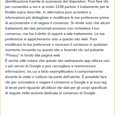
identificazione tramite la scansione del dispositivo. Puoi fare clic
Questi cardini fondamentali sono e saranno sempre
per consentire a noi e ai nostri 1538 partner il trattamento per le
presenti anche in una relazione non a distanza; di sicuro
finalità sopra descritte. In alternativa puoi accedere a
informazioni più dettagliate e modificare le tue preferenze prima
però, assumono un peso diverso quando il partner con cui
di acconsentire o di negare il consenso.
Si rende noto che alcuni
ci si confronta non è dinanzi a noi e non lo viviamo in
trattamenti dei dati personali possono non richiedere il tuo
consenso, ma hai il diritto di opporti a tale trattamento. Le tue
pienezza. Proprio perché lontani, a volte si evitano
preferenze si applicheranno solo a questo sito web. Puoi
modificare le tue preferenze o revocare il consenso in qualsiasi
chiarimenti che possono indurre a discussioni, litigi, a
momento tornando su questo sito e facendo clic sul pulsante
silenzi. Tuttavia può manifestarsi anche il contrario: tutto
"Privacy" in fondo alla pagina web.
È anche utile notare che questo sito web/questa app utilizza uno
è motivo fondamentale per instillare un ragionevole
o più servizi di Google e può raccogliere e memorizzare
dubbio nella nostra mente, per cui il controllo,
informazioni, tra cui a titolo esemplificativo il comportamento
durante le visite o l’utilizzo da parte dell’utente. È possibile fare
l’ossessione, la possessione, la gelosia affiorano. La
clic per concedere o negare il consenso a Google e ai suoi tag
distanza di un amore è il nuovo “core” delle relazioni
di terze parti riguardo all’utilizzo dei dati per gli scopi specificati
di seguito nella sezione dedicata al consenso di Google.
contemporanee, si vive lontani ma con il cuore si ha
l’esigenza e la volontà di essere vicini. Essere sostituiti
da qualcun altro è il maggiore timore di chi vive una