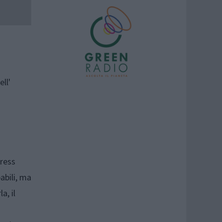
.
ell'
dress
abili, ma
a, il