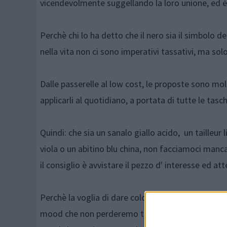
vicendevolmente suggellando la loro unione, ed è 
Perchè chi lo ha detto che il nero sia il simbolo
nella vita non ci sono imperativi tassativi, ma sol
Dalle passerelle al low cost, le proposte sono mol
applicarli al quotidiano, a portata di tutte le tas
Quindi: che sia un sanalo giallo acido, un tailleur
viola o un abitino blu china, non facciamoci manca
il consiglio è avvistare il pezzo d' interesse ed at
Perchè la voglia di dare colore ai nostri outfit, 
mood che non perderemo tanto facilmente. Quindi