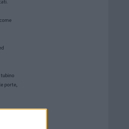
ati.
, come
ed
 tubino
le porte,
è un
mente un