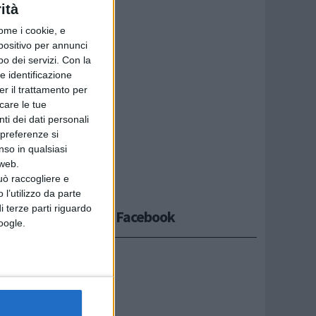
ità
ome i cookie, e
spositivo per annunci
o dei servizi.
Con la
e identificazione
er il trattamento per
icare le tue
ti dei dati personali
 preferenze si
nso in qualsiasi
 web.
uò raccogliere e
 l’utilizzo da parte
i terze parti riguardo
Seguici su Facebook
Google.