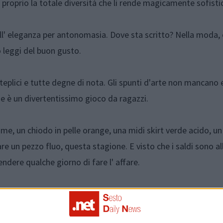
proprio la totale diversità che li rende magicamente sofistic
 dell' eleganza per antonomasia. Dove sta scritto? Nella moda
o leggi del buon gusto.
teplici e tutte degne di nota. Gli spunti d'arte non mancano 
che è un divertentissimo gioco da ragazzi.
 lime, un chiodo in pelle orange, una midi skirt verde acido, un
re un pezzo fluo, questa stagione. E visto che i saldi sono al
tendere qualche giorno di fare l' affare.
ed inconsciamente alle nostre occasioni mondane o everyday, 
, qualunque sarà la vostra scelta, sappiate che sarà sicura