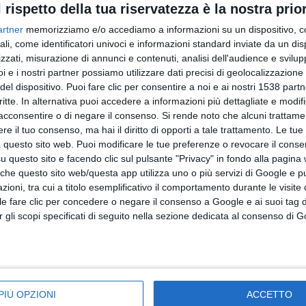
.
l rispetto della tua riservatezza è la nostra prior
artner
memorizziamo e/o accediamo a informazioni su un dispositivo, c
ali, come identificatori univoci e informazioni standard inviate da un di
zzati, misurazione di annunci e contenuti, analisi dell'audience e svilupp
i e i nostri partner possiamo utilizzare dati precisi di geolocalizzazione 
del dispositivo. Puoi fare clic per consentire a noi e ai nostri 1538 partn
critte. In alternativa puoi accedere a informazioni più dettagliate e modif
acconsentire o di negare il consenso.
Si rende noto che alcuni trattamen
e il tuo consenso, ma hai il diritto di opporti a tale trattamento. Le tue
 questo sito web. Puoi modificare le tue preferenze o revocare il conse
questo sito e facendo clic sul pulsante "Privacy" in fondo alla pagina
 che questo sito web/questa app utilizza uno o più servizi di Google e p
oni, tra cui a titolo esemplificativo il comportamento durante le visite o
ile fare clic per concedere o negare il consenso a Google e ai suoi tag d
per gli scopi specificati di seguito nella sezione dedicata al consenso di 
olor
sgargiante
fosforescente
style
PIÙ OPZIONI
ACCETTO