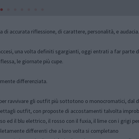
a di accurata riflessione, di carattere, personalità, e audacia
accesi, una volta definiti sgargianti, oggi entrati a far parte d
iflessa, le giornate più cupe.
eramente differenziata.
per ravvivare gli outfit più sottotono o monocromatici, dal 
dettagli outfit, con proposte di accostamenti talvolta improb
il blu elettrico, il rosso con il fuxia, il lime con i grigi perl
letamente differenti che a loro volta si completano