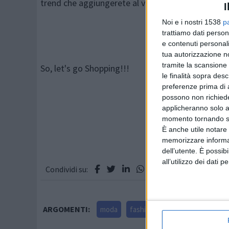
trend che aggiungerete al vostro super wardrobe
I
Noi e i nostri 1538
p
trattiamo dati person
e contenuti personali
tua autorizzazione no
tramite la scansione 
So, let's go Shopping!!!
le finalità sopra des
preferenze prima di 
possono non richieder
applicheranno solo a
momento tornando su 
È anche utile notare
memorizzare informazi
dell’utente. È possib
all’utilizzo dei dati 
Condividi su:
ARGOMENTI:
moda
fashion
colore
fluo
c