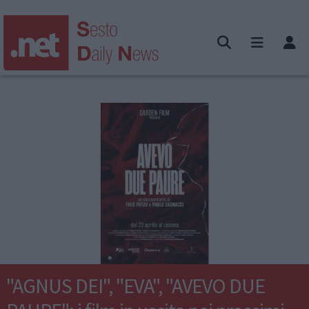
"AGNUS DEI", "EVA", "AVEVO DUE