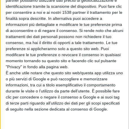
partner possiamo utilizzare dati precisi di geolocalizzazione e
precedente, questa rottura pone interrogativi profondi
identificazione tramite la scansione del dispositivo. Puoi fare clic
per consentire a noi e ai nostri 1538 partner il trattamento per le
su fede, responsabilità e continuità.
finalità sopra descritte. In alternativa puoi accedere a
informazioni più dettagliate e modificare le tue preferenze prima
di acconsentire o di negare il consenso.
Si rende noto che alcuni
-EVA
trattamenti dei dati personali possono non richiedere il tuo
Data di uscita: 21 aprile 2026
consenso, ma hai il diritto di opporti a tale trattamento. Le tue
preferenze si applicheranno solo a questo sito web. Puoi
Genere: Drammatico
modificare le tue preferenze o revocare il consenso in qualsiasi
Regia: Emanuela Rossi
momento tornando su questo sito e facendo clic sul pulsante
"Privacy" in fondo alla pagina web.
Attori: Carol Duarte, Edoardo Pesce, Tommaso Zoppi,
È anche utile notare che questo sito web/questa app utilizza uno
Antonio Gerardi, Giordano De Plano, Roberta Mattei
o più servizi di Google e può raccogliere e memorizzare
informazioni, tra cui a titolo esemplificativo il comportamento
Eva, il film diretto da Emanuela Rossi, vede
durante le visite o l’utilizzo da parte dell’utente. È possibile fare
clic per concedere o negare il consenso a Google e ai suoi tag
protagonista della storia Eva (Carol Duarte), una donna
di terze parti riguardo all’utilizzo dei dati per gli scopi specificati
enigmatica che vive isolata nei boschi dell’Umbria.
di seguito nella sezione dedicata al consenso di Google.
Un giorno, incendia un campo di girasoli. Arrestata,
dichiara al commissario di averlo fatto per salvare i