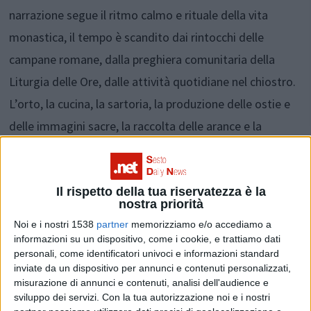
narrazione segue il ritmo calmo e rituale della vita
monastica, il tempo è scandito dai rintocchi delle
campane romane, dalla preghiera comunitaria della
Liturgia delle Ore, dalle attività quotidiane nel chiostro.
L’orto, la cucina, la sartoria, la produzione delle ostie e
delle immagini sacre, la raccolta delle arance e la
lavorazione delle scorze. Ma ciò che rende questo
monastero unico non è solo la sua storia o la sua
posizione nel cuore della città eterna.
Il rispetto della tua riservatezza è la
nostra priorità
Nel Giubileo del 2025, mentre la tradizione si compie
Noi e i nostri 1538
partner
memorizziamo e/o accediamo a
ancora una volta, un evento inaspettato scuote questo
informazioni su un dispositivo, come i cookie, e trattiamo dati
personali, come identificatori univoci e informazioni standard
equilibrio millenario: il Papa si ammala
inviate da un dispositivo per annunci e contenuti personalizzati,
improvvisamente. In un contesto fuori dal tempo, dove
misurazione di annunci e contenuti, analisi dell'audience e
sviluppo dei servizi.
Con la tua autorizzazione noi e i nostri
ogni gesto ha un significato e ogni giorno assomiglia al