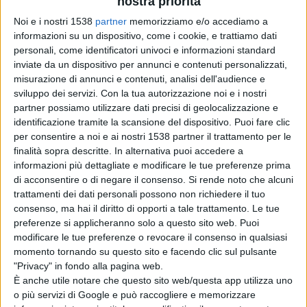
nostra priorità
E il Vip cosa ne pensa?
Noi e i nostri 1538
partner
memorizziamo e/o accediamo a
informazioni su un dispositivo, come i cookie, e trattiamo dati
personali, come identificatori univoci e informazioni standard
Per quelli che hanno qualcosa o qualcuno da
inviate da un dispositivo per annunci e contenuti personalizzati,
nascondere.....siamo considerati come
sciacalli
!
misurazione di annunci e contenuti, analisi dell'audience e
sviluppo dei servizi.
Con la tua autorizzazione noi e i nostri
partner possiamo utilizzare dati precisi di geolocalizzazione e
identificazione tramite la scansione del dispositivo. Puoi fare clic
Per alcuni se ci sei o no non gli cambia niente.
per consentire a noi e ai nostri 1538 partner il trattamento per le
finalità sopra descritte. In alternativa puoi accedere a
informazioni più dettagliate e modificare le tue preferenze prima
Altri danno poca confidenza ma ci fanno lavorare.
di acconsentire o di negare il consenso.
Si rende noto che alcuni
trattamenti dei dati personali possono non richiedere il tuo
consenso, ma hai il diritto di opporti a tale trattamento. Le tue
E per i rimanenti simpatia reciproca e ......
preferenze si applicheranno solo a questo sito web. Puoi
modificare le tue preferenze o revocare il consenso in qualsiasi
momento tornando su questo sito e facendo clic sul pulsante
Il paparazzo per il Vip è il metro della popolarità:
"Privacy" in fondo alla pagina web.
È anche utile notare che questo sito web/questa app utilizza uno
o più servizi di Google e può raccogliere e memorizzare
Se mi viene a cercare o mi vede e fa le foto sono ancora