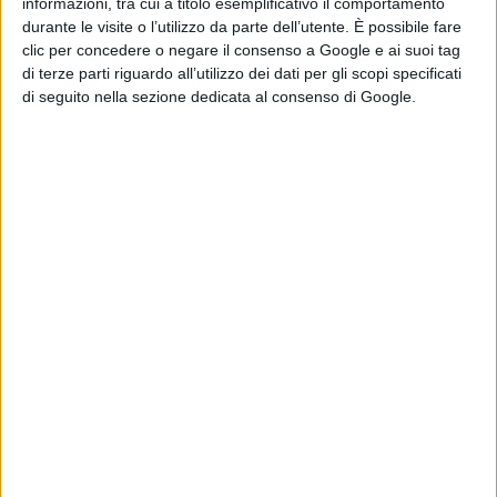
informazioni, tra cui a titolo esemplificativo il comportamento
un Vip.
durante le visite o l’utilizzo da parte dell’utente. È possibile fare
clic per concedere o negare il consenso a Google e ai suoi tag
di terze parti riguardo all’utilizzo dei dati per gli scopi specificati
di seguito nella sezione dedicata al consenso di Google.
Se mi vede e non scatta la mia popolarità sta perdendo
colpi.
Vi aspetto a colpi di scatti !!!
Condividi su:
ARGOMENTI:
vip
ficcanaso
paparazzo
foto