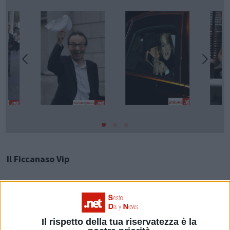
Il Ficcanaso Vip
Il
Paparazzo
è un lavoro che agli occhi di molta gente è
Odioso o Meraviglioso
non esiste una via di mezzo.
Il rispetto della tua riservatezza è la