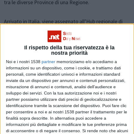
tra le diverse Province di una Regione.
Arrivato in Italia, viene assegnato all’Hub regionale di
pertinenza, ecco il primo di una serie di passi che ogni
migrante affronta al momento dell’approdo in Italia.
Il rispetto della tua riservatezza è la
nostra priorità
In Lombardia ad esempio l'Hub ha la funzione
anche
Noi e i nostri 1538
partner
memorizziamo e/o accediamo a
informazioni su un dispositivo, come i cookie, e trattiamo dati
di C.A.S, Centro di accoglienza straordinaria, e quindi
personali, come identificatori univoci e informazioni standard
qui viene ospitato in attesa di presentarsi alla
inviate da un dispositivo per annunci e contenuti personalizzati,
misurazione di annunci e contenuti, analisi dell'audience e
Commissione territoriale per la verifica dei requisiti
sviluppo dei servizi.
Con la tua autorizzazione noi e i nostri
necessari per l’ottenimento dell’asilo politico e dello
partner possiamo utilizzare dati precisi di geolocalizzazione e
identificazione tramite la scansione del dispositivo. Puoi fare clic
status di rifugiato.
per consentire a noi e ai nostri 1538 partner il trattamento per le
finalità sopra descritte. In alternativa puoi accedere a
informazioni più dettagliate e modificare le tue preferenze prima
Equivalenti ai C.A.S anche i C.A.R.A
, Centri di
di acconsentire o di negare il consenso.
Si rende noto che alcuni