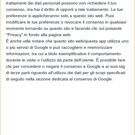
accoglienza per richiedenti asilo, che svolgono la
trattamenti dei dati personali possono non richiedere il tuo
consenso, ma hai il diritto di opporti a tale trattamento. Le tue
medesima funzione di accoglienza nei confronti di
preferenze si applicheranno solo a questo sito web. Puoi
migranti giunti in Italia irregolarmente che intendono
modificare le tue preferenze o revocare il consenso in qualsiasi
momento tornando su questo sito e facendo clic sul pulsante
chiedere la protezione internazionale.
"Privacy" in fondo alla pagina web.
È anche utile notare che questo sito web/questa app utilizza uno
o più servizi di Google e può raccogliere e memorizzare
Gli viene rilasciato il permesso di soggiorno
per asilo
informazioni, tra cui a titolo esemplificativo il comportamento
politico, della durata di cinque anni rinnovabili, che gli
durante le visite o l’utilizzo da parte dell’utente. È possibile fare
clic per concedere o negare il consenso a Google e ai suoi tag
consente di accedere allo studio, al lavoro, al Servizio
di terze parti riguardo all’utilizzo dei dati per gli scopi specificati
sanitario nazionale e alle prestazioni INPS.
di seguito nella sezione dedicata al consenso di Google.
Tuttavia non tutti i migranti sono in possesso
dei
requisiti necessari per l’ottenimento dell’asilo politico;
in casi come questi è possibile che vengano accordati
permessi di genere diverso, come la protezione