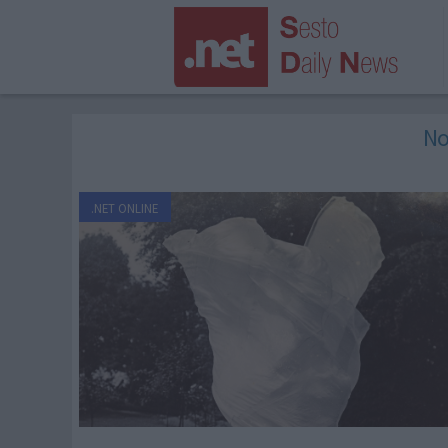
No
.NET ONLINE