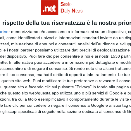
l rispetto della tua riservatezza è la nostra prior
artner
memorizziamo e/o accediamo a informazioni su un dispositivo, c
ali, come identificatori univoci e informazioni standard inviate da un di
zzati, misurazione di annunci e contenuti, analisi dell'audience e svilupp
i e i nostri partner possiamo utilizzare dati precisi di geolocalizzazione 
del dispositivo. Puoi fare clic per consentire a noi e ai nostri 1538 partn
critte. In alternativa puoi accedere a informazioni più dettagliate e modif
acconsentire o di negare il consenso.
Si rende noto che alcuni trattamen
e il tuo consenso, ma hai il diritto di opporti a tale trattamento. Le tue
 questo sito web. Puoi modificare le tue preferenze o revocare il conse
questo sito e facendo clic sul pulsante "Privacy" in fondo alla pagina
 che questo sito web/questa app utilizza uno o più servizi di Google e p
oni, tra cui a titolo esemplificativo il comportamento durante le visite o
ile fare clic per concedere o negare il consenso a Google e ai suoi tag d
per gli scopi specificati di seguito nella sezione dedicata al consenso di 