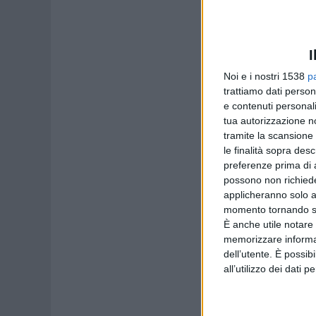
I
Noi e i nostri 1538
p
trattiamo dati person
e contenuti personali
tua autorizzazione no
tramite la scansione 
le finalità sopra des
preferenze prima di 
possono non richieder
applicheranno solo a
momento tornando su 
È anche utile notare
memorizzare informazi
dell’utente. È possib
all’utilizzo dei dati 