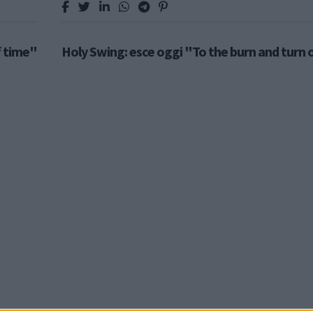
f time"
Holy Swing: esce oggi "To the burn and turn 