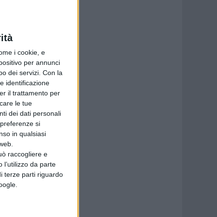
ità
ome i cookie, e
spositivo per annunci
o dei servizi.
Con la
e identificazione
er il trattamento per
icare le tue
ti dei dati personali
 preferenze si
nso in qualsiasi
 web.
uò raccogliere e
 l’utilizzo da parte
i terze parti riguardo
Google.