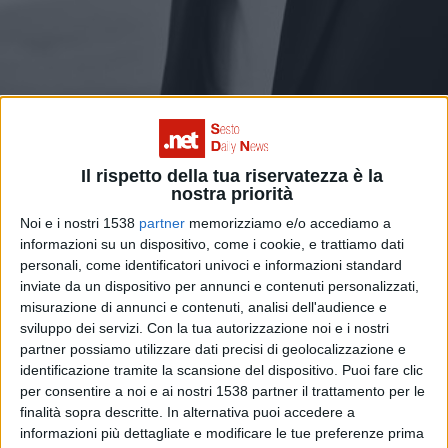
Il rispetto della tua riservatezza è la
nostra priorità
Noi e i nostri 1538
partner
memorizziamo e/o accediamo a
Giacomo Tarsi: Dopo "Ci sentiamo
informazioni su un dispositivo, come i cookie, e trattiamo dati
domani"... un ruolo in un film di Marco
personali, come identificatori univoci e informazioni standard
inviate da un dispositivo per annunci e contenuti personalizzati,
Pontecorvo!
VIDEO
FOTO
misurazione di annunci e contenuti, analisi dell'audience e
sviluppo dei servizi.
Con la tua autorizzazione noi e i nostri
partner possiamo utilizzare dati precisi di geolocalizzazione e
identificazione tramite la scansione del dispositivo. Puoi fare clic
per consentire a noi e ai nostri 1538 partner il trattamento per le
finalità sopra descritte. In alternativa puoi accedere a
informazioni più dettagliate e modificare le tue preferenze prima