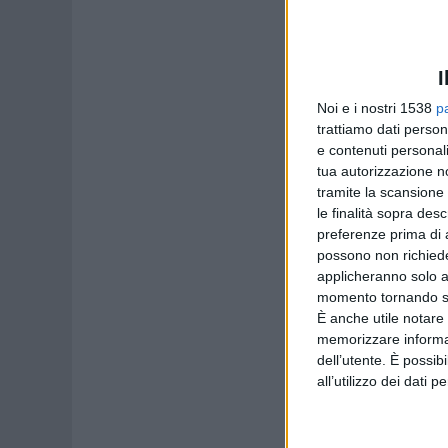
I
Noi e i nostri 1538
p
trattiamo dati person
e contenuti personali
tua autorizzazione no
tramite la scansione 
le finalità sopra des
preferenze prima di 
possono non richieder
applicheranno solo a
momento tornando su 
È anche utile notare
memorizzare informazi
dell’utente. È possib
all’utilizzo dei dati 