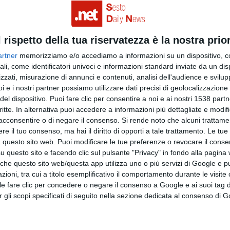
l rispetto della tua riservatezza è la nostra prior
artner
memorizziamo e/o accediamo a informazioni su un dispositivo, c
ali, come identificatori univoci e informazioni standard inviate da un di
zzati, misurazione di annunci e contenuti, analisi dell'audience e svilupp
i e i nostri partner possiamo utilizzare dati precisi di geolocalizzazione 
del dispositivo. Puoi fare clic per consentire a noi e ai nostri 1538 partn
critte. In alternativa puoi accedere a informazioni più dettagliate e modif
acconsentire o di negare il consenso.
Si rende noto che alcuni trattamen
e il tuo consenso, ma hai il diritto di opporti a tale trattamento. Le tue
 questo sito web. Puoi modificare le tue preferenze o revocare il conse
questo sito e facendo clic sul pulsante "Privacy" in fondo alla pagina
 che questo sito web/questa app utilizza uno o più servizi di Google e p
oni, tra cui a titolo esemplificativo il comportamento durante le visite o
ile fare clic per concedere o negare il consenso a Google e ai suoi tag d
per gli scopi specificati di seguito nella sezione dedicata al consenso di 