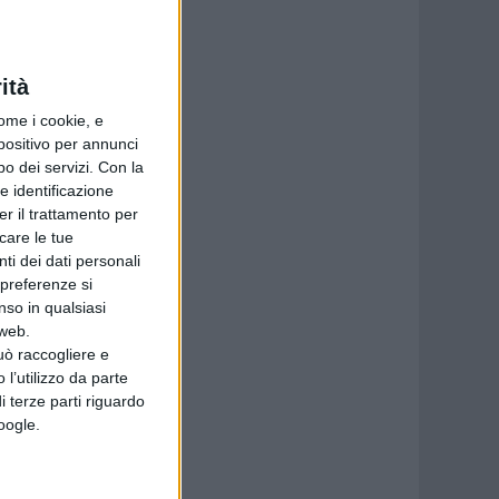
ità
ome i cookie, e
spositivo per annunci
o dei servizi.
Con la
e identificazione
er il trattamento per
icare le tue
ti dei dati personali
 preferenze si
nso in qualsiasi
 web.
uò raccogliere e
 l’utilizzo da parte
i terze parti riguardo
Google.