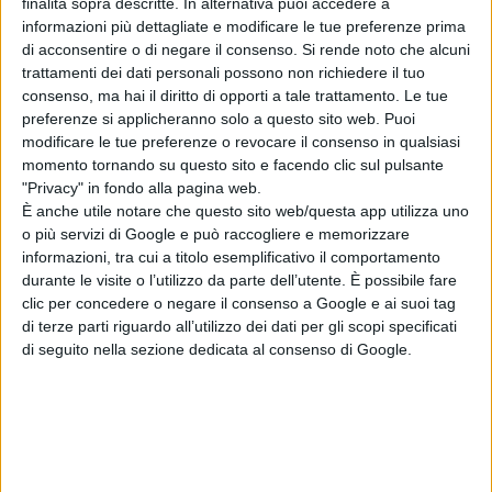
finalità sopra descritte. In alternativa puoi accedere a
CHIARA DELLO IACOVO: È USCITO IL NUOVO
informazioni più dettagliate e modificare le tue preferenze prima
di acconsentire o di negare il consenso.
Si rende noto che alcuni
SINGOLO "NESSUNO SPOSTA I PIEDI"
trattamenti dei dati personali possono non richiedere il tuo
consenso, ma hai il diritto di opporti a tale trattamento. Le tue
preferenze si applicheranno solo a questo sito web. Puoi
modificare le tue preferenze o revocare il consenso in qualsiasi
Articolo precedente
momento tornando su questo sito e facendo clic sul pulsante
"Privacy" in fondo alla pagina web.
UNA FOTO AL GIORNO: Scalinata per passaggio
È anche utile notare che questo sito web/questa app utilizza uno
sotterraneo in V Gorizia
o più servizi di Google e può raccogliere e memorizzare
informazioni, tra cui a titolo esemplificativo il comportamento
durante le visite o l’utilizzo da parte dell’utente. È possibile fare
clic per concedere o negare il consenso a Google e ai suoi tag
di terze parti riguardo all’utilizzo dei dati per gli scopi specificati
di seguito nella sezione dedicata al consenso di Google.