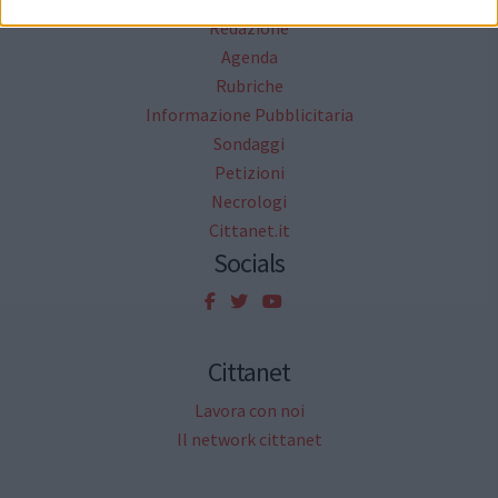
Redazione
Agenda
Rubriche
Informazione Pubblicitaria
Sondaggi
Petizioni
Necrologi
Cittanet.it
Socials
Cittanet
Lavora con noi
Il network cittanet