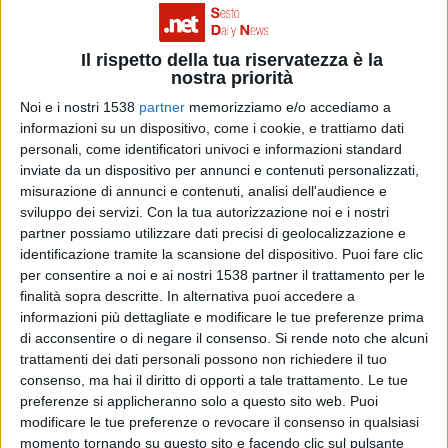
Il rispetto della tua riservatezza è la
nostra priorità
Noi e i nostri 1538
partner
memorizziamo e/o accediamo a
informazioni su un dispositivo, come i cookie, e trattiamo dati
personali, come identificatori univoci e informazioni standard
inviate da un dispositivo per annunci e contenuti personalizzati,
misurazione di annunci e contenuti, analisi dell'audience e
sviluppo dei servizi.
Con la tua autorizzazione noi e i nostri
partner possiamo utilizzare dati precisi di geolocalizzazione e
identificazione tramite la scansione del dispositivo. Puoi fare clic
per consentire a noi e ai nostri 1538 partner il trattamento per le
finalità sopra descritte. In alternativa puoi accedere a
informazioni più dettagliate e modificare le tue preferenze prima
di acconsentire o di negare il consenso.
Si rende noto che alcuni
trattamenti dei dati personali possono non richiedere il tuo
Il 31 agosto 1987 uscì BAD, il disco più
consenso, ma hai il diritto di opporti a tale trattamento. Le tue
preferenze si applicheranno solo a questo sito web. Puoi
venduto della carriera di Michael Jackson
modificare le tue preferenze o revocare il consenso in qualsiasi
momento tornando su questo sito e facendo clic sul pulsante