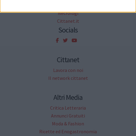
Petizioni
Necrologi
Cittanet.it
Socials
Cittanet
Lavora con noi
Il network cittanet
Altri Media
Critica Letteraria
Annunci Gratuiti
Moda & Fashion
Ricette ed Enogastronomia